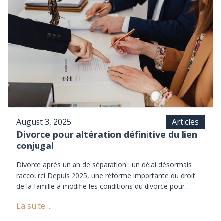
conditions.
Articles
August 3, 2025
Divorce pour altération définitive du lien
conjugal
Divorce après un an de séparation : un délai désormais
raccourci Depuis 2025, une réforme importante du droit
de la famille a modifié les conditions du divorce pour
altération définitive du lien conjugal. Désormais, un an de
La suite ...
séparation suffit pour engager une telle procédure, contre
deux ans auparavant. Ce changement vise à simplifier et