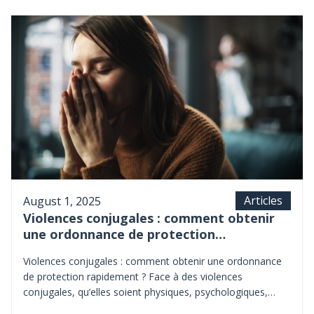
accélérer les divorces contentieux, mais il ne supprime pas
totalement les délais procéduraux. Le juge ne peut en effet
prononcer le divorce qu’au moins un an après l’assignation.
Articles
August 1, 2025
Violences conjugales : comment obtenir
une ordonnance de protection
rapidement ?
Violences conjugales : comment obtenir une ordonnance
de protection rapidement ? Face à des violences
conjugales, qu’elles soient physiques, psychologiques,
sexuelles ou économiques, la priorité est de se mettre en