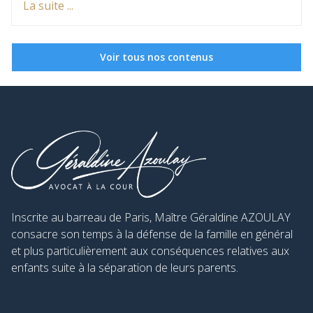
La suite ...
sécurité. En France, la loi permet aux victimes de
demander au juge aux affaires familiales une ordonnance
de protection. Cette procédure d’urgence vise à instaurer
des mesures immédiates pour protéger la victime et, le
Voir tous nos contenus
cas échéant, ses enfants. Voici ce qu’il faut savoir pour
l’obtenir rapidement.
Inscrite au barreau de Paris, Maître Géraldine AZOULAY
consacre son temps à la défense de la famille en général
et plus particulièrement aux conséquences relatives aux
enfants suite à la séparation de leurs parents.