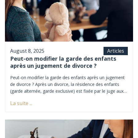
Articles
August 8, 2025
Peut-on modifier la garde des enfants
après un jugement de divorce ?
Peut-on modifier la garde des enfants après un jugement
de divorce ? Après un divorce, la résidence des enfants
(garde alternée, garde exclusive) est fixée par le juge aux
affaires familiales (JAF) dans le jugement. Mais la vie
La suite ...
évolue : déménagement, changement de travail, difficultés
scolaires ou relationnelles… Il arrive qu’une organisation
autrefois adaptée ne réponde plus à l’intérêt de l’enfant. La
question se pose alors : peut-on modifier la garde après
un jugement ? La réponse est oui, mais sous certaines